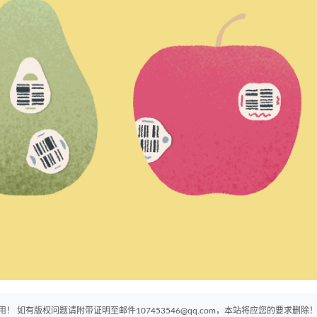
如有版权问题请附带证明至邮件107453546@qq.com，本站将应您的要求删除