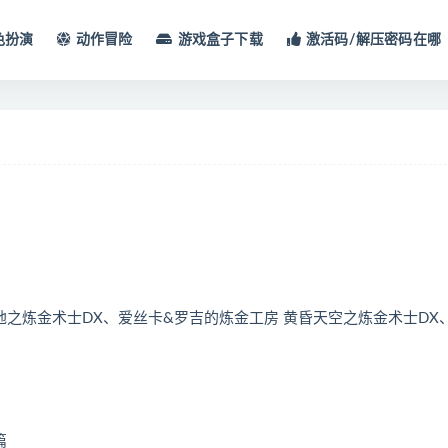
色扮演
动作冒险
游戏盒子下载
激活码/解压密码在哪
大地之炼金术士DX、爱丝卡&罗吉的炼金工房 黄昏天空之炼金术士DX
篇