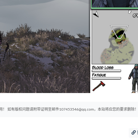
如有版权问题请附带证明至邮件107453546@qq.com，本站将应您的要求删除