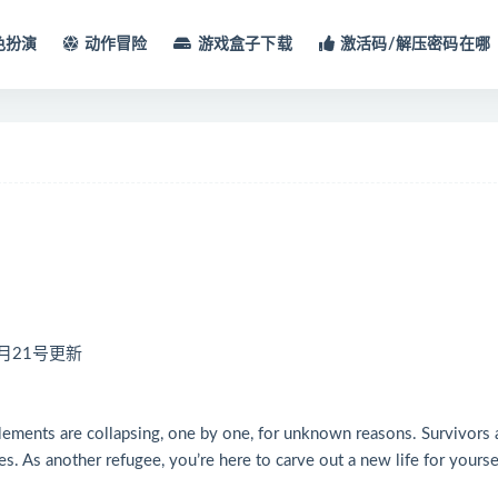
色扮演
动作冒险
游戏盒子下载
激活码/解压密码在哪
2月21号更新
ttlements are collapsing, one by one, for unknown reasons. Survivors 
es. As another refugee, you’re here to carve out a new life for yourse