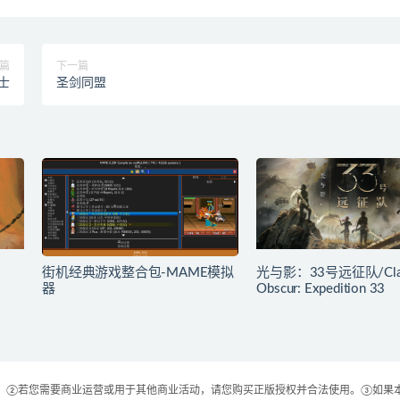
篇
下一篇
士
圣剑同盟
街机经典游戏整合包-MAME模拟
光与影：33号远征队/Cla
器
Obscur: Expedition 33
 ②若您需要商业运营或用于其他商业活动，请您购买正版授权并合法使用。③如果