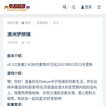
登录
全部
当前位置：
首页
全部游戏
正文
澳洲梦想镇
全部游戏
2.2K
版本介绍：
v0.52|容量2.4GB|内置简中汉化|2023年02月22号更新
游戏介绍：
嘿！你好！准备好在Dinkum中开始美好的新生活，并在丛
林中建造你的新家吧!在灵感源自澳大利亚荒野内陆的岛屿
上，探索热带桉树林、炎热沙漠和凉爽水潭。悉心照料大
袋熊，和好友一起玩耍,好好享受吧!
配置要求：