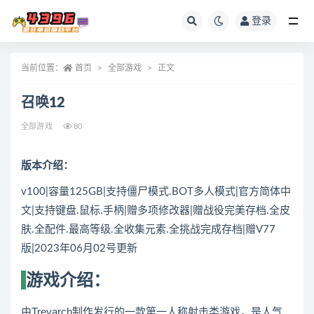
登录
全部
当前位置：
首页
全部游戏
正文
召唤12
全部游戏
80
版本介绍：
v100|容量125GB|支持僵尸模式.BOT多人模式|官方简体中
文|支持键盘.鼠标.手柄|赠多项修改器|赠战役完美存档.全皮
肤.全配件.最高等级.全收集元素.全挑战完成存档|赠V77
版|2023年06月02号更新
游戏介绍：
由Treyarch制作发行的一款第一人称射击类游戏，是人气