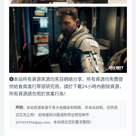
本站所有資源來源均來自網絡分享，所有資源均免費提
供給會員進行學習研究用，請於下載24小時內刪除資源，
所有資源請勿用於商業行為！
声明：
本站资源来源于各大自媒体和网络，非本站自制，仅供测
试交流之用！ 如有版权问题请附带证明至邮件
107453546@qq.com，本站将应您的要求删除！