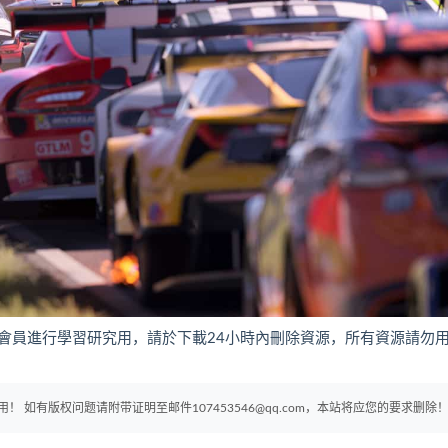
會員進行學習研究用，請於下載24小時內刪除資源，所有資源請勿
如有版权问题请附带证明至邮件107453546@qq.com，本站将应您的要求删除