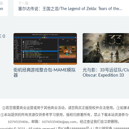
篇
下一篇
on
塞尔达传说：王国之泪/The Legend of Zelda: Tears of the
kingdom
街机经典游戏整合包-MAME模拟
光与影：33号远征队/Cla
器
Obscur: Expedition 33
 ②若您需要商业运营或用于其他商业活动，请您购买正版授权并合法使用。③如果
⑤本站提供的所有资源仅供参考学习使用，版权归原著所有，禁止下载本站资源参与任
1074535406，邮箱：1074535406@qq.com，经过查证我们会立即删除。
opyright © 2021 - All rights reserved | 京ICP备18888888号-1 | 京公网安备 1888888