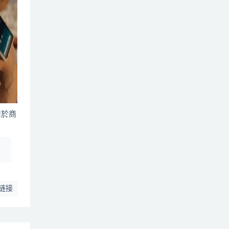
用於商
！
链接