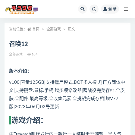
登录
全部
当前位置：
首页
全部游戏
正文
召唤12
全部游戏
184
版本介绍：
v100|容量125GB|支持僵尸模式.BOT多人模式|官方简体中
文|支持键盘.鼠标.手柄|赠多项修改器|赠战役完美存档.全皮
肤.全配件.最高等级.全收集元素.全挑战完成存档|赠V77
版|2023年06月02号更新
游戏介绍：
由Treyarch制作发行的一款第一人称射击类游戏，是人气