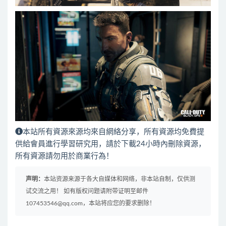
本站所有資源來源均來自網絡分享，所有資源均免費提
供給會員進行學習研究用，請於下載24小時內刪除資源，
所有資源請勿用於商業行為！
声明：
本站资源来源于各大自媒体和网络，非本站自制，仅供测
试交流之用！ 如有版权问题请附带证明至邮件
107453546@qq.com，本站将应您的要求删除！