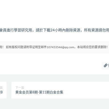
會員進行學習研究用，請於下載24小時內刪除資源，所有資源請勿
如有版权问题请附带证明至邮件107453546@qq.com，本站将应您的要求删除
篇
下一篇
B
黄金会员第8期-第11期白金合集