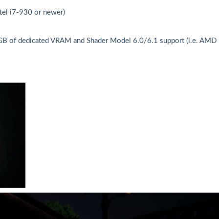
el i7-930 or newer)
GB of dedicated VRAM and Shader Model 6.0/6.1 support (i.e. AMD