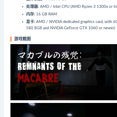
处理器:
AMD / Intel CPU (AMD Ryzen 3 1300x or Int
内存:
16 GB RAM
显卡:
AMD / NVIDIA dedicated graphics card, with 6
580 8GB and NVIDIA GeForce GTX 1060 or newer)
游戏截图