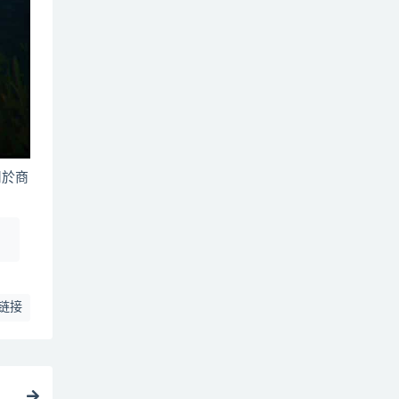
用於商
！
链接