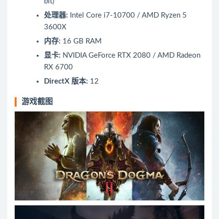
bit)
处理器:
Intel Core i7-10700 / AMD Ryzen 5
3600X
内存:
16 GB RAM
显卡:
NVIDIA GeForce RTX 2080 / AMD Radeon
RX 6700
DirectX 版本:
12
游戏截图