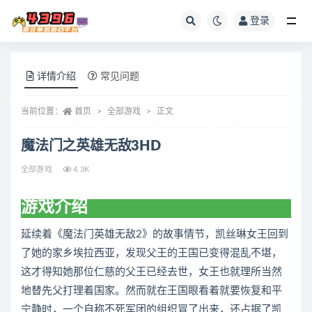
登录
全部
详情介绍
常见问题
当前位置：
首页
全部游戏
正文
魔法门之英雄无敌3HD
全部游戏
4.3K
游戏介绍
延续着《魔法门英雄无敌2》的故事情节，凯丝琳女王回到
了她的家乡埃拉西亚，发现父王的王国已变得混乱不堪，
这才得知她那位仁慈的父王已经去世，女王也就理所当然
地替先父打理着国家。然而就在王国眼看着就要恢复和平
宁静时，一个自称不死军团的组织冒了出来，还占据了凯