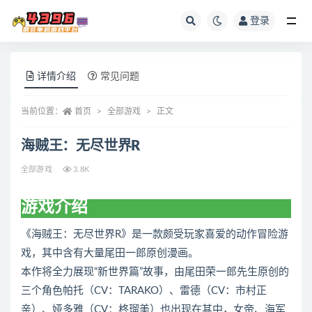
登录
全部
详情介绍
常见问题
当前位置：
首页
全部游戏
正文
海贼王：无尽世界R
全部游戏
3.8K
游戏介绍
《海贼王：无尽世界R》是一款颇受玩家喜爱的动作冒险游
戏，其中含有大量尾田一郎原创漫画。
本作将全力展现“新世界篇”故事，由尾田荣一郎先生原创的
三个角色帕托（CV：TARAKO）、雷德（CV：市村正
亲）、娅多雅（CV：柊瑠美）也出现在其中，女帝、海军