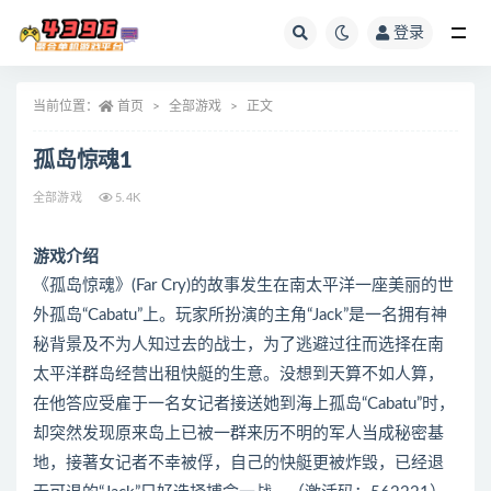
登录
全部
当前位置：
首页
全部游戏
正文
孤岛惊魂1
全部游戏
5.4K
游戏介绍
《孤岛惊魂》(Far Cry)的故事发生在南太平洋一座美丽的世
外孤岛“Cabatu”上。玩家所扮演的主角“Jack”是一名拥有神
秘背景及不为人知过去的战士，为了逃避过往而选择在南
太平洋群岛经营出租快艇的生意。没想到天算不如人算，
在他答应受雇于一名女记者接送她到海上孤岛“Cabatu”时，
却突然发现原来岛上已被一群来历不明的军人当成秘密基
地，接著女记者不幸被俘，自己的快艇更被炸毁，已经退