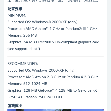
无可退的“Jack”只好选择搏命一战。（激活码：562221）
配置要求
MINIMUM:
Supported OS: Windows® 2000/XP (only)
Processor: AMD Athlon™ 1 GHz or Pentium® III 1 GHz
Memory: 256 MB
Graphics: 64 MB DirectX® 9.0b-compliant graphics card
(see supported list*)
RECOMMENDED:
Supported OS: Windows 2000/XP (only)
Processor: AMD Athlon 2-3 GHz or Pentium 4 2-3 GHz
Memory: 512-1024 MB
Graphics: 128 MB GeForce™ 4 128 MB to GeForce FX
5950; ATI Radeon 9500-9800 XT
游戏截图