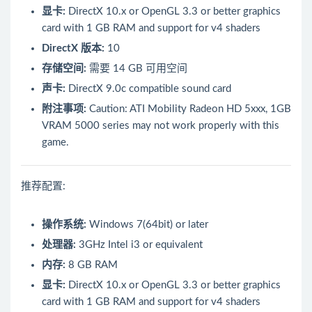
显卡:
DirectX 10.x or OpenGL 3.3 or better graphics
card with 1 GB RAM and support for v4 shaders
DirectX 版本:
10
存储空间:
需要 14 GB 可用空间
声卡:
DirectX 9.0c compatible sound card
附注事项:
Caution: ATI Mobility Radeon HD 5xxx, 1GB
VRAM 5000 series may not work properly with this
game.
推荐配置:
操作系统:
Windows 7(64bit) or later
处理器:
3GHz Intel i3 or equivalent
内存:
8 GB RAM
显卡:
DirectX 10.x or OpenGL 3.3 or better graphics
card with 1 GB RAM and support for v4 shaders