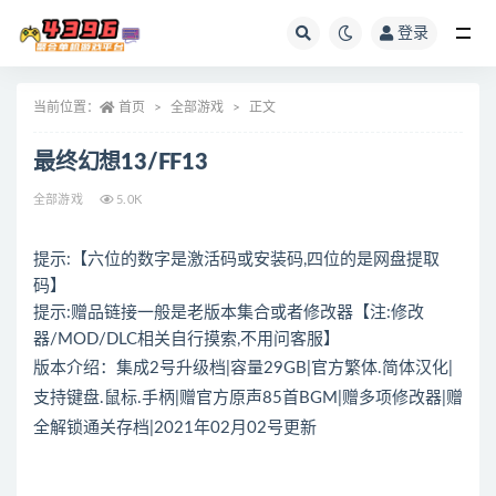
登录
全部
当前位置：
首页
全部游戏
正文
最终幻想13/FF13
全部游戏
5.0K
提示:【六位的数字是激活码或安装码,四位的是网盘提取
码】
提示:赠品链接一般是老版本集合或者修改器【注:修改
器/MOD/DLC相关自行摸索,不用问客服】
版本介绍：集成2号升级档|容量29GB|官方繁体.简体汉化|
支持键盘.鼠标.手柄|赠官方原声85首BGM|赠多项修改器|赠
全解锁通关存档|2021年02月02号更新