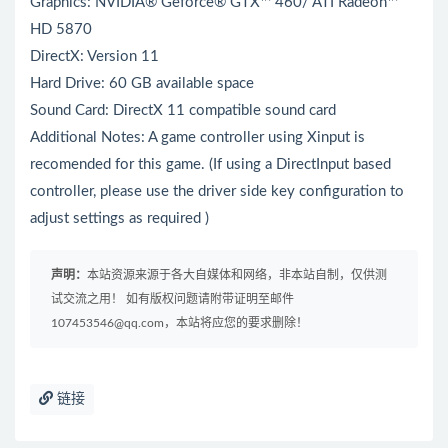
Graphics: NVIDIA® Geforce® GTX™ 460/ ATI Radeon™
HD 5870
DirectX: Version 11
Hard Drive: 60 GB available space
Sound Card: DirectX 11 compatible sound card
Additional Notes: A game controller using Xinput is
recomended for this game. (If using a DirectInput based
controller, please use the driver side key configuration to
adjust settings as required )
声明：
本站资源来源于各大自媒体和网络，非本站自制，仅供测
试交流之用！ 如有版权问题请附带证明至邮件
107453546@qq.com，本站将应您的要求删除！
链接