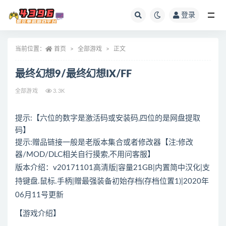
登录
全部
当前位置：
首页
全部游戏
正文
最终幻想9/最终幻想IX/FF
全部游戏
3.3K
提示:【六位的数字是激活码或安装码,四位的是网盘提取
码】
提示:赠品链接一般是老版本集合或者修改器【注:修改
器/MOD/DLC相关自行摸索,不用问客服】
版本介绍：v20171101高清版|容量21GB|内置简中汉化|支
持键盘.鼠标.手柄|赠最强装备初始存档(存档位置1)|2020年
06月11号更新
【游戏介绍】