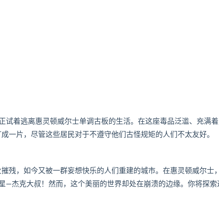
正试着逃离惠灵顿威尔士单调古板的生活。在这座毒品泛滥、充满着
民打成一片，尽管这些居民对于不遵守他们古怪规矩的人们不太友好。
战火摧残，如今又被一群妄想快乐的人们重建的城市。在惠灵顿威尔士
星—杰克大叔！然而，这个美丽的世界却处在崩溃的边缘。你将探索