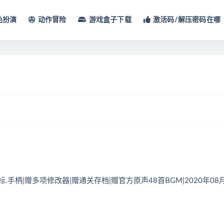
色扮演
动作冒险
游戏盒子下载
激活码/解压密码在哪
鼠标.手柄|赠多项修改器|赠通关存档|赠官方原声48首BGM|2020年08月