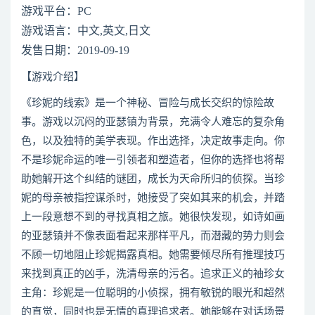
游戏平台：PC
游戏语言：中文,英文,日文
发售日期：2019-09-19
【游戏介绍】
《珍妮的线索》是一个神秘、冒险与成长交织的惊险故
事。游戏以沉闷的亚瑟镇为背景，充满令人难忘的复杂角
色，以及独特的美学表现。作出选择，决定故事走向。你
不是珍妮命运的唯一引领者和塑造者，但你的选择也将帮
助她解开这个纠结的谜团，成长为天命所归的侦探。当珍
妮的母亲被指控谋杀时，她接受了突如其来的机会，并踏
上一段意想不到的寻找真相之旅。她很快发现，如诗如画
的亚瑟镇并不像表面看起来那样平凡，而潜藏的势力则会
不顾一切地阻止珍妮揭露真相。她需要倾尽所有推理技巧
来找到真正的凶手，洗清母亲的污名。追求正义的袖珍女
主角：珍妮是一位聪明的小侦探，拥有敏锐的眼光和超然
的直觉，同时也是无情的真理追求者。她能够在对话场景