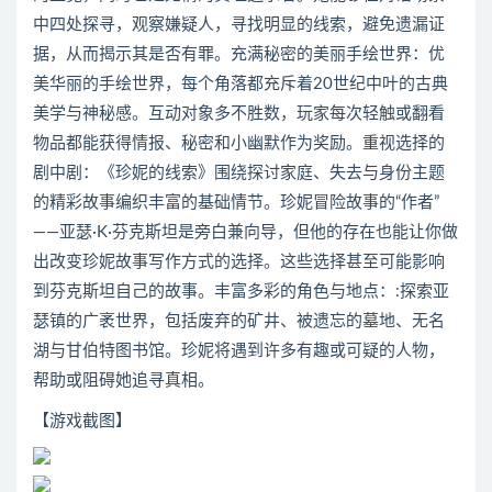
中四处探寻，观察嫌疑人，寻找明显的线索，避免遗漏证
据，从而揭示其是否有罪。充满秘密的美丽手绘世界：优
美华丽的手绘世界，每个角落都充斥着20世纪中叶的古典
美学与神秘感。互动对象多不胜数，玩家每次轻触或翻看
物品都能获得情报、秘密和小幽默作为奖励。重视选择的
剧中剧：《珍妮的线索》围绕探讨家庭、失去与身份主题
的精彩故事编织丰富的基础情节。珍妮冒险故事的“作者”
——亚瑟·K·芬克斯坦是旁白兼向导，但他的存在也能让你做
出改变珍妮故事写作方式的选择。这些选择甚至可能影响
到芬克斯坦自己的故事。丰富多彩的角色与地点：:探索亚
瑟镇的广袤世界，包括废弃的矿井、被遗忘的墓地、无名
湖与甘伯特图书馆。珍妮将遇到许多有趣或可疑的人物，
帮助或阻碍她追寻真相。
【游戏截图】