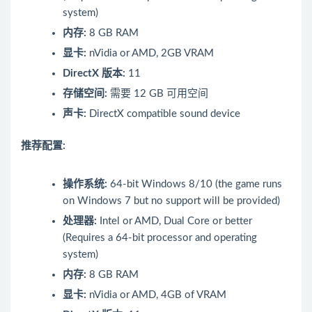
system)
内存:
8 GB RAM
显卡:
nVidia or AMD, 2GB VRAM
DirectX 版本:
11
存储空间:
需要 12 GB 可用空间
声卡:
DirectX compatible sound device
推荐配置:
操作系统:
64-bit Windows 8/10 (the game runs
on Windows 7 but no support will be provided)
处理器:
Intel or AMD, Dual Core or better
(Requires a 64-bit processor and operating
system)
内存:
8 GB RAM
显卡:
nVidia or AMD, 4GB of VRAM