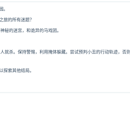
园。
之旅的所有迷题？
，神秘的迷宫，和诡异的马戏团。
人就杀。保持警惕，利用掩体躲藏。尝试预判小丑的行动轨迹，否
以探索其他结局。