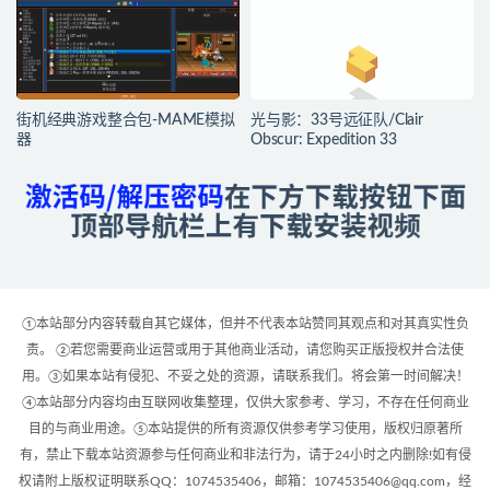
街机经典游戏整合包-MAME模拟
光与影：33号远征队/Clair
器
Obscur: Expedition 33
①本站部分内容转载自其它媒体，但并不代表本站赞同其观点和对其真实性负
责。 ②若您需要商业运营或用于其他商业活动，请您购买正版授权并合法使
用。③如果本站有侵犯、不妥之处的资源，请联系我们。将会第一时间解决！
④本站部分内容均由互联网收集整理，仅供大家参考、学习，不存在任何商业
目的与商业用途。⑤本站提供的所有资源仅供参考学习使用，版权归原著所
有，禁止下载本站资源参与任何商业和非法行为，请于24小时之内删除!如有侵
权请附上版权证明联系QQ：1074535406，邮箱：1074535406@qq.com，经