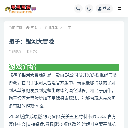
登录
全部
当前位置：
首页
全部游戏
正文
孢子：银河大冒险
全部游戏
9.7K
游戏介绍
《孢子银河大冒险》
是一款由EA公司所开发的模拟经营类
游戏，在孢子银河大冒险官方版中，玩家能够清楚的了解
到从单细胞发展到完整生命体的演化过程。相比于前作，
孢子银河大冒险增加了星际探索玩法，能够为玩家带来更
多有趣的游戏体验。
v1.06版|集成原版,银河冒险,美美丑丑,惊悚卡通DLCs|官方
繁体中文|支持键盘.鼠标|赠多项修改器|赠超时空要塞战机