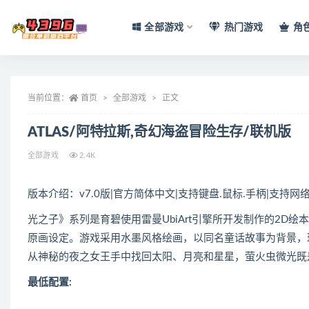
全部游戏
热门游戏
角
全部
当前位置：
首页
全部游戏
正文
ATLAS/阿特拉斯,奇幻海盗冒险生存/联机版
全部游戏
2.4K
版本介绍：v7.0版|官方简体中文|支持键盘.鼠标.手柄|支持网
光之子》系列是育碧使用雷曼UbiArt引擎所开发制作的2D
原画设定。游戏采用水墨风格绘画，以同名童话故事为背景，
从神秘的夜之女王手中找回太阳、月亮和星星，萤火虫微光既
最低配置: