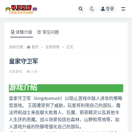
登录
全部
详情介绍
常见问题
当前位置：
首页
全部游戏
正文
皇家守卫军
全部游戏
3.0K
游戏介绍
皇家守卫军（kingdomrush）以阻止游戏中敌人进攻的策略
型游戏。 王国遭受到了威胁，玩家将利用自己的部队、魔
法师和战士来抵御大批兽人、巨魔、邪恶精灵以及其他令
人生厌的恶魔。战斗场景包括在森林，山野和荒地等，加
入游戏升级的防御塔强化自己的部队。