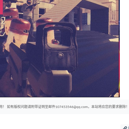
如有版权问题请附带证明至邮件107453546@qq.com，本站将应您的要求删除