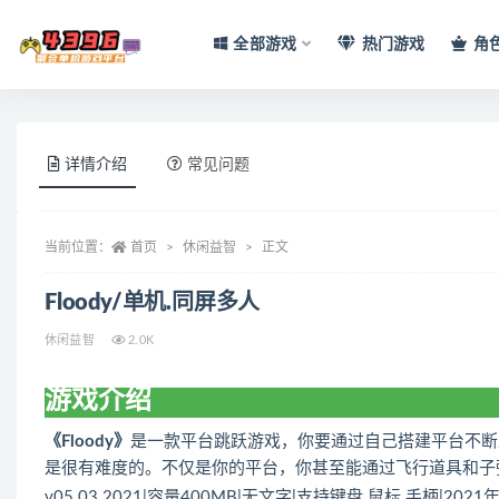
全部游戏
热门游戏
角
全部
详情介绍
常见问题
当前位置：
首页
休闲益智
正文
Floody/单机.同屏多人
休闲益智
2.0K
游戏介绍
《Floody》
是一款平台跳跃游戏，你要通过自己搭建平台不断
是很有难度的。不仅是你的平台，你甚至能通过飞行道具和子
v05.03.2021|容量400MB|无文字|支持键盘.鼠标.手柄|202