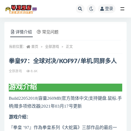
登录
全部
详情介绍
常见问题
当前位置：
首页
全部游戏
正文
拳皇97：全球对决/KOF97/单机.同屏多人
全部游戏
8.6K
游戏介绍
Build22052018|容量260MB|官方简体中文|支持键盘.鼠标.手
柄|赠多项修改器|2021年03月17号更新
游戏介绍：
『拳皇 ’97』作為拳皇系列《大蛇篇》三部作品的最后一