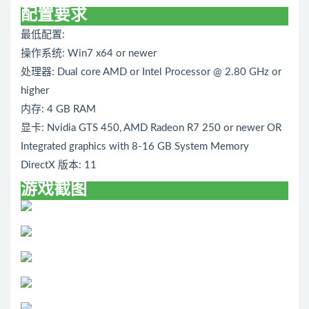
配置要求
最低配置:
操作系统: Win7 x64 or newer
处理器: Dual core AMD or Intel Processor @ 2.80 GHz or
higher
内存: 4 GB RAM
显卡: Nvidia GTS 450, AMD Radeon R7 250 or newer OR
Integrated graphics with 8-16 GB System Memory
DirectX 版本: 11
游戏截图