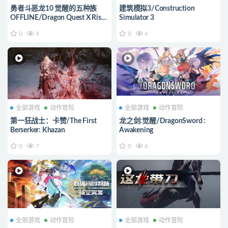
勇者斗恶龙10 觉醒的五种族
建筑模拟3/Construction
OFFLINE/Dragon Quest X Rise
Simulator 3
of the Five Tribes
0
4
0
4
全部游戏
动作冒险
全部游戏
动作冒险
第一狂战士：卡赞/The First
龙之剑:觉醒/DragonSword :
Berserker: Khazan
Awakening
0
7
0
6
全部游戏
动作冒险
全部游戏
动作冒险