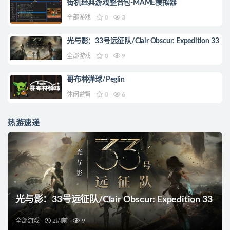
街机经典游戏整合包-MAME模拟器
全部游戏
0
3
光与影：33号远征队/Clair Obscur: Expedition 33
全部游戏
0
9
哥布林弹球/Peglin
休闲益智
0
6
热游速递
光与影：33号远征队/Clair Obscur: Expedition 33
全部游戏
2周前
9