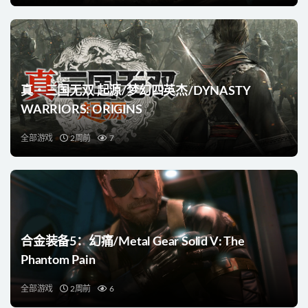
真・三国无双 起源/梦幻四英杰/DYNASTY
WARRIORS: ORIGINS
全部游戏
2周前
7
合金装备5：幻痛/Metal Gear Solid V: The
Phantom Pain
全部游戏
2周前
6