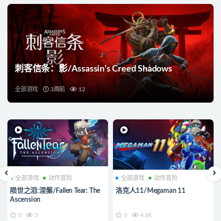
刺客信条：影/Assassin’s Creed Shadows
全部游戏
3周前
12
全部游戏
动作冒险
全部游戏
动作冒险
陨世之泪:涅槃/Fallen Tear: The
洛克人11/Megaman 11
Ascension
0
3
0
4.1K