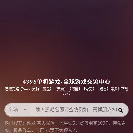
4396单机游戏-全球游戏交流中心
已稳定运行5年，支持【度盘】【天翼】【阿里】【夸克】【迅雷】等多种下载
方式
全站
热门搜索：
卧龙 苍天陨落
，
地平线5
，
赛博朋克2077
，
使命召
唤
，
极品飞车
，
三国志.荒野大镖客2
，