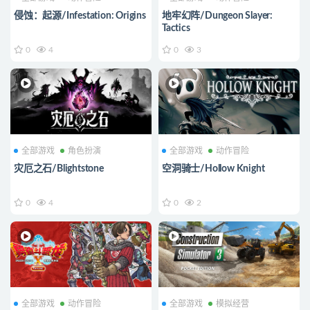
侵蚀：起源/Infestation: Origins
地牢幻阵/Dungeon Slayer:
Tactics
0
4
0
3
全部游戏
角色扮演
全部游戏
动作冒险
灾厄之石/Blightstone
空洞骑士/Hollow Knight
0
4
0
2
全部游戏
动作冒险
全部游戏
模拟经营