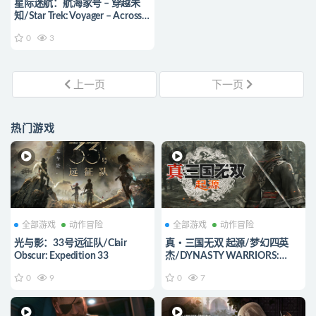
星际迷航：航海家号 – 穿越未
知/Star Trek: Voyager – Across
the Unknown
0
3
上一页
下一页
热门游戏
全部游戏
动作冒险
全部游戏
动作冒险
光与影：33号远征队/Clair
真・三国无双 起源/梦幻四英
Obscur: Expedition 33
杰/DYNASTY WARRIORS:
ORIGINS
0
9
0
7