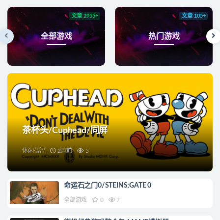
文章 2955+
文章 105+
全部游戏
热门游戏
茶杯头/Cuphead/同屏
休闲益智
2周前
5
命运石之门0/STEINS;GATE 0
全部游戏
0
7