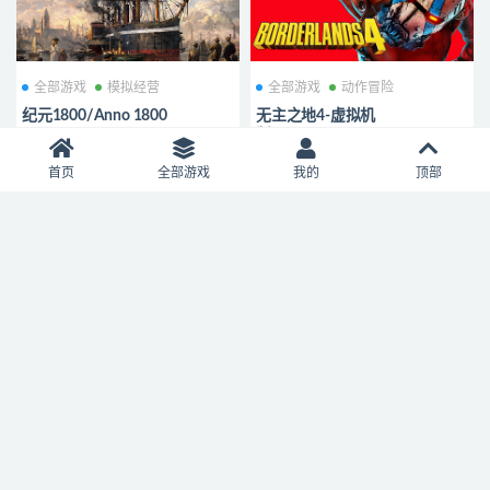
全部游戏
模拟经营
全部游戏
动作冒险
纪元1800/Anno 1800
无主之地4-虚拟机
版/Borderlands 4
0
5
0
9
首页
全部游戏
我的
顶部
全部游戏
模拟经营
全部游戏
动作冒险
纪元1800/Anno 1800
黑神话悟空（豪华版）（steam
离线玩，需要帮忙一下，免费
玩）
0
9
0
8