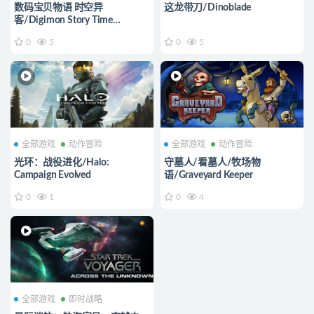
数码宝贝物语 时空异
这龙带刀/Dinoblade
客/Digimon Story Time
Stranger
0
5
0
5
全部游戏
动作冒险
全部游戏
动作冒险
光环：战役进化/Halo:
守墓人/看墓人/牧场物
Campaign Evolved
语/Graveyard Keeper
0
1
0
4
全部游戏
即时战略