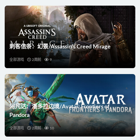
刺客信条：幻景/Assassin’s Creed Mirage
全部游戏
2周前
9
阿凡达：潘多拉边境/Avatar: Frontiers of
Pandora
全部游戏
2周前
10