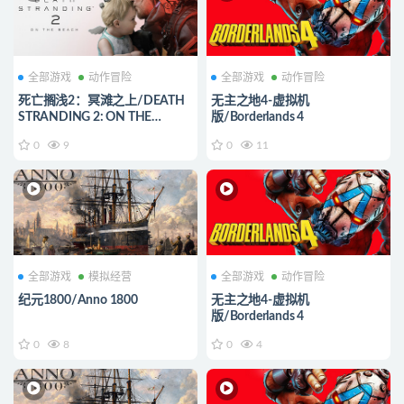
全部游戏
动作冒险
全部游戏
动作冒险
死亡搁浅2：冥滩之上/DEATH
无主之地4-虚拟机
STRANDING 2: ON THE
版/Borderlands 4
BEACH
0
9
0
11
全部游戏
模拟经营
全部游戏
动作冒险
纪元1800/Anno 1800
无主之地4-虚拟机
版/Borderlands 4
0
8
0
4